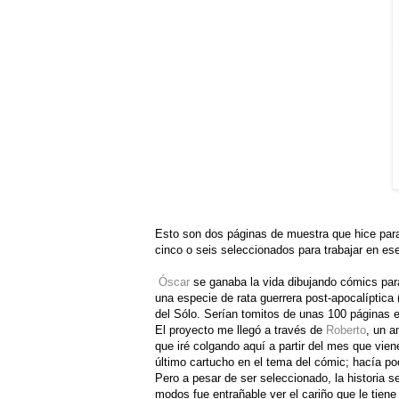
Esto son dos páginas de muestra que hice para
cinco o seis seleccionados para trabajar en ese
Óscar
se ganaba la vida dibujando cómics para
una especie de rata guerrera post-apocalíptica
del Sólo. Serían tomitos de unas 100 páginas 
El proyecto me llegó a través de
Roberto
, un a
que iré colgando aquí a partir del mes que vien
último cartucho en el tema del cómic; hacía p
Pero a pesar de ser seleccionado, la historia se
modos fue entrañable ver el cariño que le tien