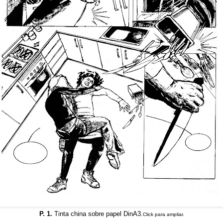
P. 1.
Tinta china sobre papel DinA3.
Click para ampliar.