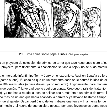
P.2.
Tinta china sobre papel DinA3.
Click para ampliar.
 un proyecto de colección de cómics de terror que tuvo hace unos siete años
 proyecto, pero finalmente la financiación se vino a bajo y no se pudo materia
 el mercado infantil tipo Tom y Jerry en el extranjero. Aquí en España se le
 (como suena). El caso es que en un momento dado se le ocurrió la idea de ed
en B/N mensuales (o bimestrales, ya no recuerdo). Lógicamente, para mantener
migo común. Y la verdad que lo cogí con ganas. Creo que a raíz del tratamien
e), ya me había rotado la idea de aplicar esa atmósfera a un cómic de terror. 
oco más de un año que había acabado la carrera y ya llevaba bastante tiempo
 fue al garete. Óscar perdió uno de los trabajos que tenía y finalmente le fue
e al medio y el hecho de que quisiera apostar por unos jovenzuelos como noso