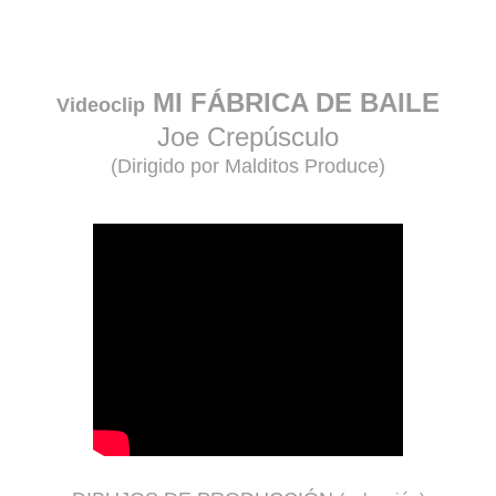
MI FÁBRICA DE BAILE
Videoclip
Joe Crepúsculo
(Dirigido por Malditos Produce)