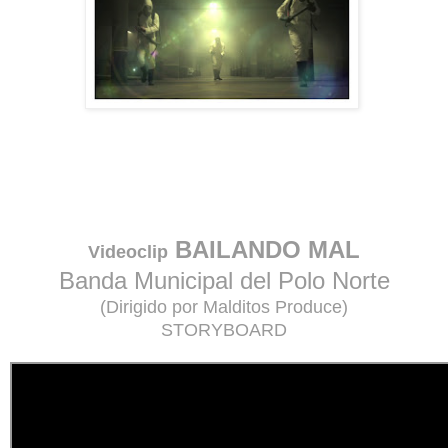
BAILANDO MAL
Videoclip
Banda Municipal del Polo Norte
(Dirigido por Malditos Produce)
STORYBOARD