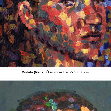
Modelo (María).
Óleo sobre lino. 27,5 x 35 cm.