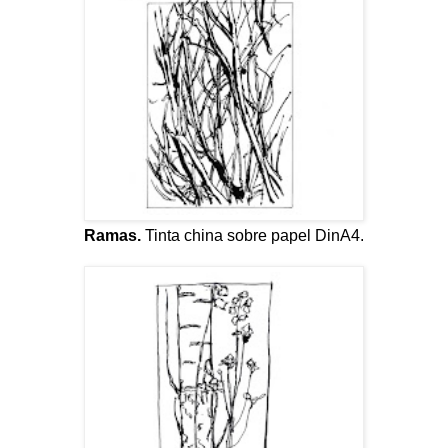
Ramas.
Tinta china sobre papel DinA4.