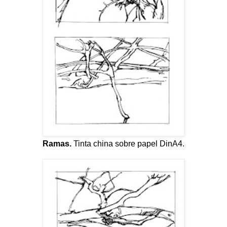
Ramas.
Tinta china sobre papel DinA4.