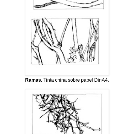
Ramas.
Tinta china sobre papel DinA4.