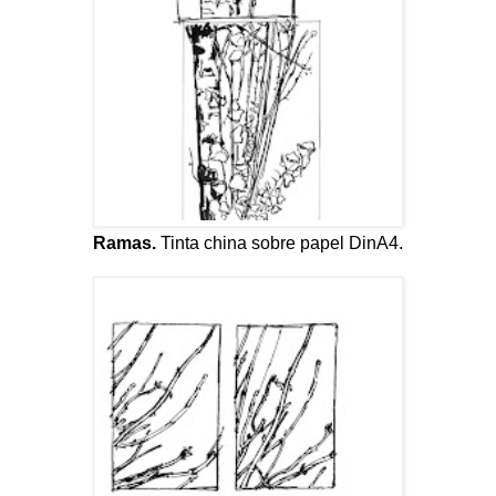
Ramas.
Tinta china sobre papel DinA4.