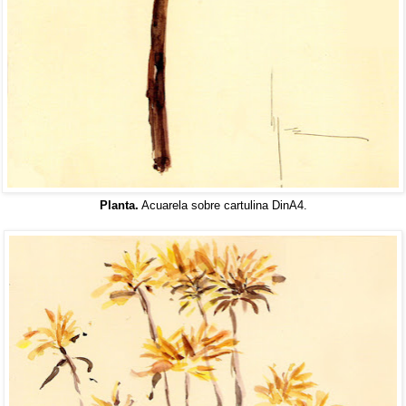
Planta.
Acuarela sobre cartulina DinA4.