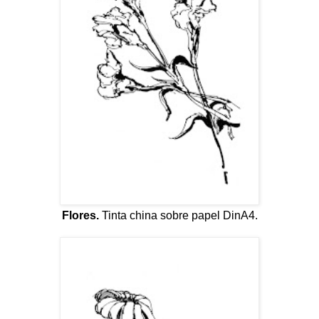
Flores.
Tinta china sobre papel DinA4.