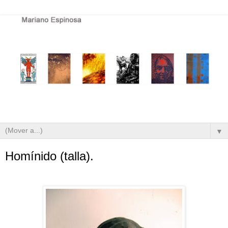
▼
Homínido (talla).