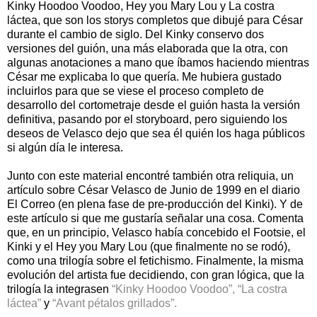
Kinky Hoodoo Voodoo, Hey you Mary Lou y La costra
láctea, que son los storys completos que dibujé para César
durante el cambio de siglo. Del Kinky conservo dos
versiones del guión, una más elaborada que la otra, con
algunas anotaciones a mano que íbamos haciendo mientras
César me explicaba lo que quería. Me hubiera gustado
incluirlos para que se viese el proceso completo de
desarrollo del cortometraje desde el guión hasta la versión
definitiva, pasando por el storyboard, pero siguiendo los
deseos de Velasco dejo que sea él quién los haga públicos
si algún día le interesa.
Junto con este material encontré también otra reliquia, un
artículo sobre César Velasco de Junio de 1999 en el diario
El Correo (en plena fase de pre-producción del Kinki). Y de
este artículo si que me gustaría señalar una cosa. Comenta
que, en un principio, Velasco había concebido el Footsie, el
Kinki y el Hey you Mary Lou (que finalmente no se rodó),
como una trilogía sobre el fetichismo. Finalmente, la misma
evolución del artista fue decidiendo, con gran lógica, que la
trilogía la integrasen
“Kinky Hoodoo Voodoo”,
“La costra
láctea”
y
“Avant pétalos grillados”.