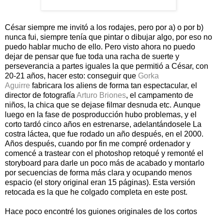
César siempre me invitó a los rodajes, pero por a) o por b)
nunca fui, siempre tenía que pintar o dibujar algo, por eso no
puedo hablar mucho de ello. Pero visto ahora no puedo
dejar de pensar que fue toda una racha de suerte y
perseverancia a partes iguales la que permitió a César, con
20-21 años, hacer esto: conseguir que
Gorka
Aguirre
fabricara los aliens de forma tan espectacular, el
director de fotografía
Arturo Briones
, el campamento de
niños, la chica que se dejase filmar desnuda etc. Aunque
luego en la fase de posproducción hubo problemas, y el
corto tardó cinco años en estrenarse, adelantándosele La
costra láctea, que fue rodado un año después, en el 2000.
Años después, cuando por fin me compré ordenador y
comencé a trastear con el photoshop retoqué y remonté el
storyboard para darle un poco más de acabado y montarlo
por secuencias de forma más clara y ocupando menos
espacio (el story original eran 15 páginas). Esta versión
retocada es la que he colgado completa en este post.
Hace poco encontré los guiones originales de los cortos